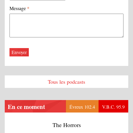
Message
*
Tous les podcasts
En ce moment
Évreux 102.4
V.B.C. 95.9
The Horrors